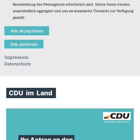
„Krisen, Konflikte und Kriege
Bereitstellung des Webangebots erforderlich sind. Solche Daten werden
2026:Paul Ziemiak zu Gast bei
ausschließlich aggregiert und uns als statistische Übersicht zur Verfügung
Hemers CDU
gestellt.
Auf Einladung der CDU-Hemer hielt der
Bundestagsabgeordnete Paul Ziemiak im Woeste-
Gymnasium einen vielbeachteten Vortrag unter
dem Titel „Krisen...
Impressum
Datenschutz
CDU
im
Land