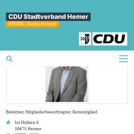
Sie sind hier
»
Wolf-Rüdiger Kuhlmann
CDU Stadtverband Hemer
Wolf-Rüdiger
Kuhlmann
HEMER - Starke Heimat!
Toggl
Beisitzer, Mitgliederbeauftragter, Ratsmitglied
Im Hölken 6
58675 Hemer